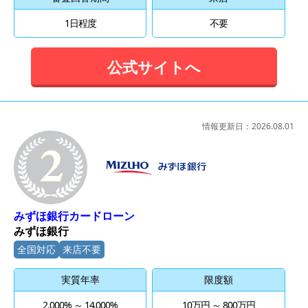
1日程度
不要
公式サイトへ
情報更新日：
2026.08.01
2位
みずほ銀行カードローン
みずほ銀行
全国対応
来店不要
実質年率
限度額
2.000% ～ 14.000%
10万円 ～ 800万円