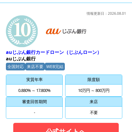
情報更新日：
2026.08.01
10位
auじぶん銀行カードローン（じぶんローン）
auじぶん銀行
全国対応
来店不要
WEB完結
実質年率
限度額
0.880% ～ 17.800%
10万円 ～ 800万円
審査回答期間
来店
-
不要
公式サイトへ