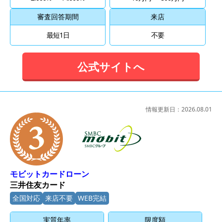
審査回答期間
来店
最短1日
不要
公式サイトへ
情報更新日：
2026.08.01
3位
モビットカードローン
三井住友カード
全国対応
来店不要
WEB完結
実質年率
限度額