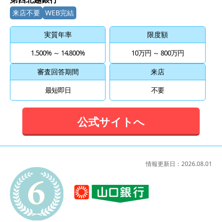
来店不要
WEB完結
実質年率
限度額
1.500% ～ 14.800%
10万円 ～ 800万円
審査回答期間
来店
最短即日
不要
公式サイトへ
情報更新日：
2026.08.01
6位