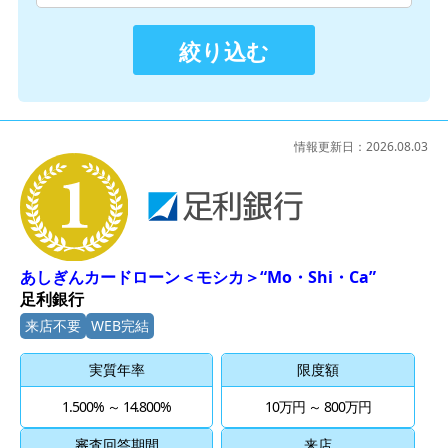
絞り込む
情報更新日：
2026.08.03
1位
あしぎんカードローン＜モシカ＞“Mo・Shi・Ca”
足利銀行
来店不要
WEB完結
実質年率
限度額
1.500% ～ 14.800%
10万円 ～ 800万円
審査回答期間
来店