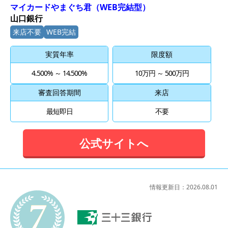
マイカードやまぐち君（WEB完結型）
山口銀行
来店不要
WEB完結
実質年率
限度額
4.500% ～ 14.500%
10万円 ～ 500万円
審査回答期間
来店
最短即日
不要
公式サイトへ
情報更新日：
2026.08.01
7位