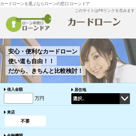
カードローンを選ぶならローンの窓口 ローンドア
このサイトはPRリンクを含みます
安心・便利なカードローン
使い道も自由！！
だから、きちんと比較検討！
借入金額
居住地
万円
来店
不要
金融機関