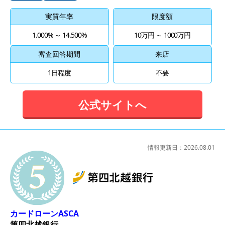
実質年率
限度額
1.000% ～ 14.500%
10万円 ～ 1000万円
審査回答期間
来店
1日程度
不要
公式サイトへ
情報更新日：
2026.08.01
5位
カードローンASCA
第四北越銀行