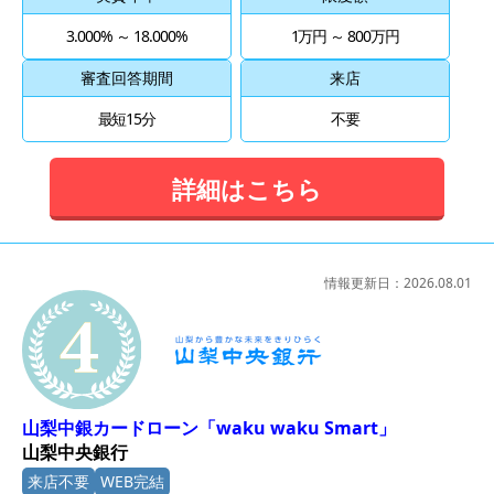
3.000% ～ 18.000%
1万円 ～ 800万円
審査回答期間
来店
最短15分
不要
詳細はこちら
情報更新日：
2026.08.01
4位
山梨中銀カードローン「waku waku Smart」
山梨中央銀行
来店不要
WEB完結