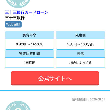
三十三銀行カードローン
三十三銀行
WEB完結
実質年率
限度額
0.900% ～ 14.500%
10万円 ～ 1000万円
審査回答期間
来店
1日程度
場合によって要
公式サイトへ
情報更新日：
2026.08.01
8位