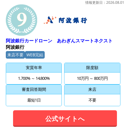
情報更新日：
2026.08.01
9位
阿波銀行カードローン あわぎんスマートネクスト
阿波銀行
来店不要
WEB完結
実質年率
限度額
1.700% ～ 14.800%
10万円 ～ 800万円
審査回答期間
来店
最短1日
不要
公式サイトへ