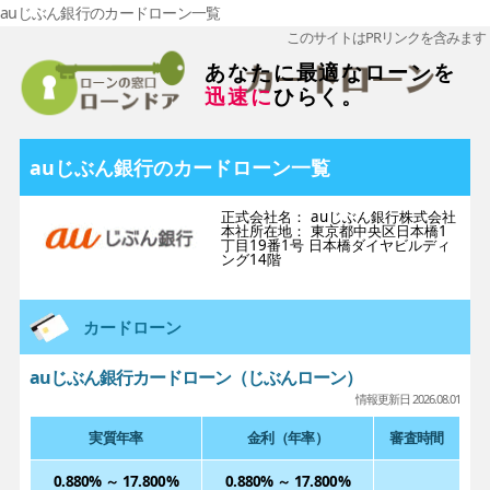
auじぶん銀行のカードローン一覧
このサイトはPRリンクを含みます
あなたに最適なローンを
迅速に
ひらく。
auじぶん銀行のカードローン一覧
正式会社名： auじぶん銀行株式会社
本社所在地： 東京都中央区日本橋1
丁目19番1号 日本橋ダイヤビルディ
ング14階
カードローン
auじぶん銀行カードローン（じぶんローン）
情報更新日 2026.08.01
実質年率
金利（年率）
審査時間
0.880% ～ 17.800%
0.880% ～ 17.800%