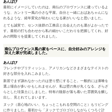
あんばび
最初にイメージしていたのは、南仏のプロヴァンスに建っているよ
うな、カントリー風の小さな平屋。自分と一緒におばあちゃんにな
れるような、経年変化が味わいになる家がいいなと思いました。
とても誠実で、センス抜群の工務店と出会えたのも運がよかったで
す。最初の打ち合わせから私の細かいこだわりを把握してくれ、好
みの間取りを提案してくれました。
南仏プロヴァンス風の家をベースに、自分好みのアレンジを
加えた家が完成しました。
あんばび
フレンチやブリティッシュ、アメリカンなどさまざまなテイストの
好きな部分を入れこみました。
新居でまず譲れなかったのは塗り壁にすること。一般的には漆喰を
選ぶ場合が多いかもしれませんが、私は壁の角が丸くなる、ざらざ
らとした珪藻土にしました。特有の陰影が落ち着いた雰囲気を醸し
出し、見とれてしまいます。
ヌック（居心地のいい、ちょっとこもれる空間のこと）もリビング
に作りました。最初から「ヌックでゴロゴロしながらくつろぐ計