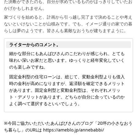
た決断ができたのも、自分が求めているものがはっきりしていたお
かげかもしれません。
家づくりを始めると、計画から引っ越し完了まで決めることや考え
ないといけないことが山積みです。でも、イメージ通りの家での暮
らしは夢のようです。皆さんも素敵なおうちが建ちますように。
ライターからのコメント。
細かな部分にもあんばびさんのこだわりが感じられ、とても
味わい深いお家だと思います。ゆっくりと経年変化していく
のも楽しみですね。
固定金利型の住宅ローンは、総じて、変動金利型よりも借入
時の金利が高めになりますが、返済額を確定できるメリット
があります。固定金利型と変動金利型は、それぞれメリッ
ト・デメリットがあります。どちらが自分に合っているのか
よく調べて選択するといいでしょう。
※今回ご協力いただいたあんばびさんのブログ「20坪の小さなおう
ち暮らし」のURLは https://ameblo.jp/annebabbi/