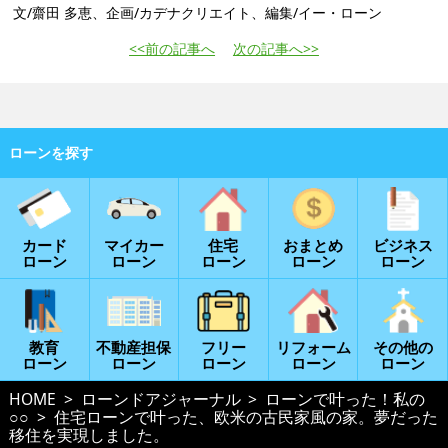
文/齋田 多恵、企画/カデナクリエイト、編集/イー・ローン
<<前の記事へ
次の記事へ>>
カード
マイカー
住宅
おまとめ
ビジネス
ローン
ローン
ローン
ローン
ローン
教育
不動産担保
フリー
リフォーム
その他の
ローン
ローン
ローン
ローン
ローン
HOME
ローンドアジャーナル
ローンで叶った！私の
○○
住宅ローンで叶った、欧米の古民家風の家。夢だった
移住を実現しました。