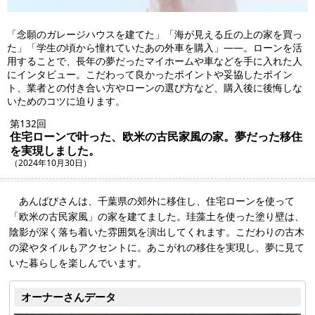
「念願のガレージハウスを建てた」「海が見える丘の上の家を買っ
た」「学生の頃から憧れていたあの外車を購入」――。ローンを活
用することで、長年の夢だったマイホームや車などを手に入れた人
にインタビュー。こだわって良かったポイントや妥協したポイン
ト、業者との付き合い方やローンの選び方など、購入後に後悔しな
いためのコツに迫ります。
第132回
住宅ローンで叶った、欧米の古民家風の家。夢だった移住
を実現しました。
（2024年10月30日）
あんばびさんは、千葉県の郊外に移住し、住宅ローンを使って
「欧米の古民家風」の家を建てました。珪藻土を使った塗り壁は、
陰影が深く落ち着いた雰囲気を演出してくれます。こだわりの古木
の梁やタイルもアクセントに。あこがれの移住を実現し、夢に見て
いた暮らしを楽しんでいます。
オーナーさんデータ