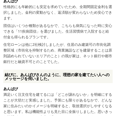
あんばび
性格的にも年齢的にも安定を求めていたため、全期間固定金利を選
択しました。金利の変動がなく、返済額が変わらないため安心でき
ます。
団信はいくつか種類があるなかで、こちらも病気になった時に安心
できる「11疾病団信」を選びました。生活習慣病で入院すると給
付金も得られるプランです。
住宅ローンは他に2社検討しましたが、住居のみ建築可の市街化調
整区域（市街化を抑制するため、商業施設などを建築することは原
則認められていないエリアのこと）の我が家は、ネット銀行や都市
銀行だと融資不可とのことでした。
結びに、あんばびさんのように、理想の家を建てたい人への
メッセージを伺いました。
あんばび
満足いく注文住宅を建てるには「どこが譲れないか」を明確にする
ことが大切だと実感しました。予算にも限りがあるなかで、どんな
家に住みたいのかイメージを明確すると、取捨選択がしやすくなる
と思います。私は機能性よりも見た目に全振りしました。思いきっ