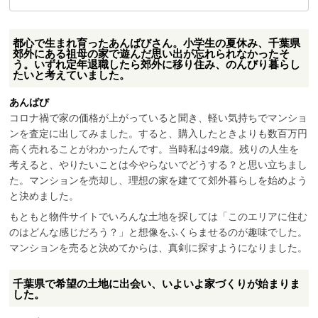
都心で生まれ育ったあんばびさん。小学生の夏休み、千葉県
郊外にある祖母の家で遊んだ思い出が忘れられなかったそ
う。いずれ定年退職したら郊外に移り住み、のんびり暮らし
たいと考えていました。
あんばび
コロナ禍で家の価格が上がっていると聞き、軽い気持ちでマンショ
ンを査定に出してみました。すると、購入したときよりも数百万円
高く売れることがわかったんです。当時私は49歳。残りの人生を
考えると、やりたいことは今やらないでどうする？と思い立ちまし
た。マンションを売却し、理想の家を建てて郊外暮らしを始めよう
と決めました。
もともと物件サイトでいろんな土地を探しては「このエリアに住む
のはどんな感じだろう？」と想像をふくらませるのが趣味でした。
マンションを売ると決めてからは、真剣に探すようになりました。
千葉県で希望の土地に出会い、いよいよ家づくりが始まりま
した。