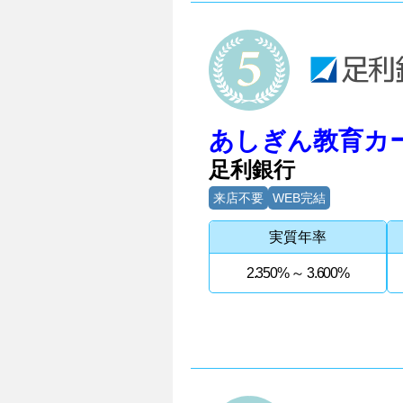
5位
あしぎん教育カ
足利銀行
来店不要
WEB完結
実質年率
2.350% ～ 3.600%
6位