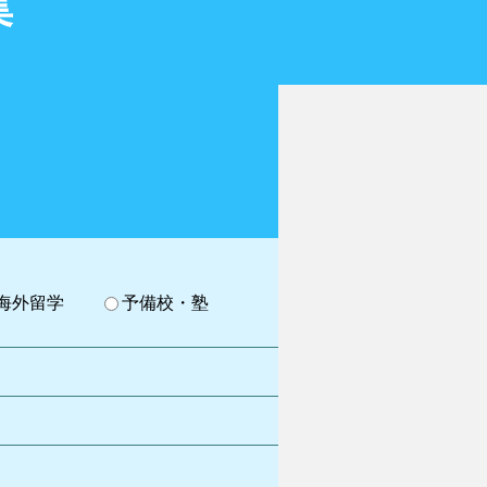
集
海外留学
予備校・塾