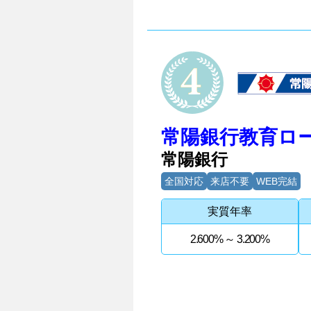
4位
常陽銀行教育ロ
常陽銀行
全国対応
来店不要
WEB完結
実質年率
2.600% ～ 3.200%