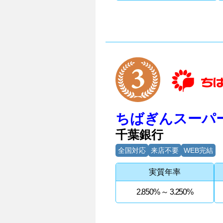
3位
ちばぎんスーパ
千葉銀行
全国対応
来店不要
WEB完結
実質年率
2.850% ～ 3.250%