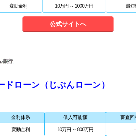
変動金利
10万円 ～ 1000万円
最短
公式サイトへ
カードローン（じぶんローン）
金利体系
借入可能額
審査回
変動金利
10万円 ～ 800万円
-