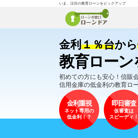
いま、注目の教育ローンをピックアップ
金利
１％台
から
教育ローン
初めての方にも安心！信販
信用金庫の低金利の教育ロ
金利重視
即日審査
ネット専用の
仮審査は
低金利！？
スピーディ