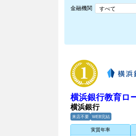
金融機関
1位
横浜銀行教育ロ
横浜銀行
来店不要
WEB完結
実質年率