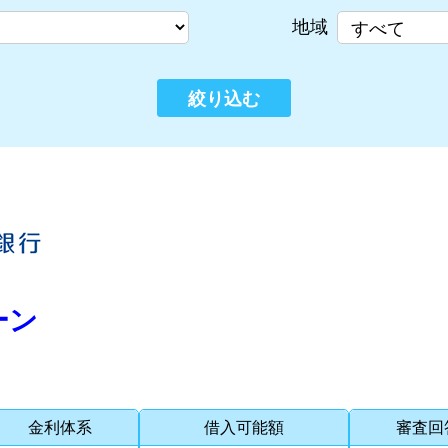
地域
絞り込む
ーン
金利体系
借入可能額
審査回