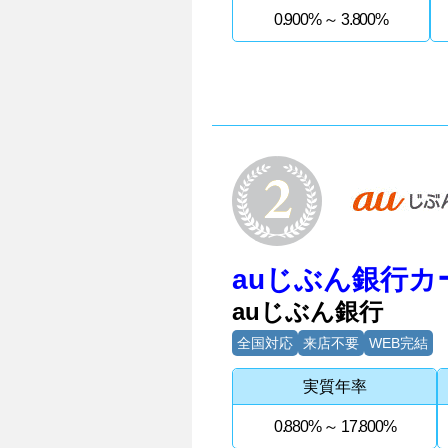
0.900% ～ 3.800%
2位
auじぶん銀行
auじぶん銀行
全国対応
来店不要
WEB完結
実質年率
0.880% ～ 17.800%