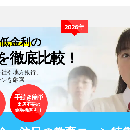
2026年
低金利
の
を徹底比較！
会社や地方銀行、
ーンを厳選
手続き簡単
来店不要の
！
金融機関も！