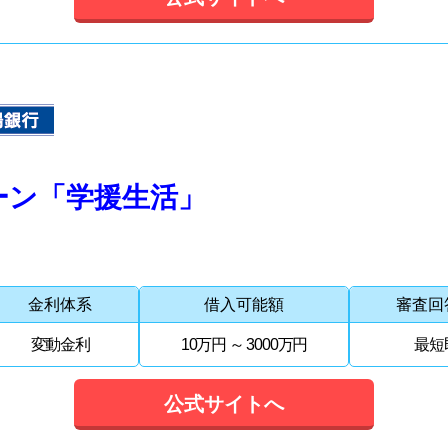
ーン「学援生活」
金利体系
借入可能額
審査回
変動金利
10万円 ～ 3000万円
最短
公式サイトへ