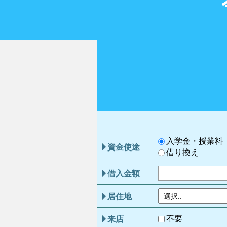
入学金・授業料
資金使途
借り換え
借入金額
居住地
不要
来店